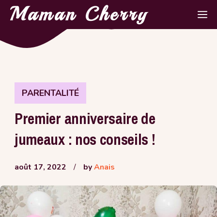
Aller
Maman Cherry
M
au
contenu
PARENTALITÉ
Premier anniversaire de
jumeaux : nos conseils !
août 17, 2022
/
by
Anais