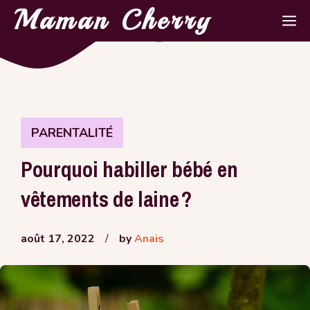
Aller
Maman Cherry
M
au
contenu
PARENTALITÉ
Pourquoi habiller bébé en
vêtements de laine ?
août 17, 2022
/
by
Anais