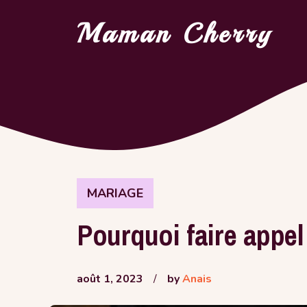
Aller
Maman Cherry
au
contenu
MARIAGE
Pourquoi faire appe
août 1, 2023
/
by
Anais