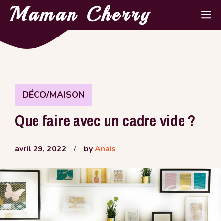
Aller
Maman Cherry
M
au
contenu
DÉCO/MAISON
Que faire avec un cadre vide ?
avril 29, 2022
/
by
Anais