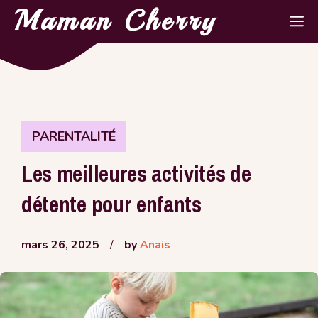
Aller
Maman Cherry
M
au
contenu
PARENTALITÉ
Les meilleures activités de
détente pour enfants
mars 26, 2025
/
by
Anais