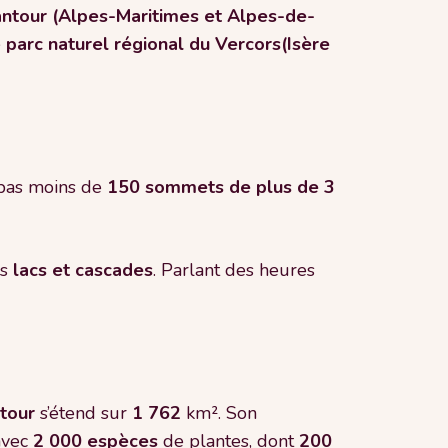
antour (Alpes-Maritimes et Alpes-de-
e
parc naturel régional du Vercors(Isère
 pas moins de
150 sommets de plus de 3
s
lacs et cascades
. Parlant des heures
tour
s’étend sur
1
762
km². Son
 avec
2 000 espèces
de plantes, dont
200