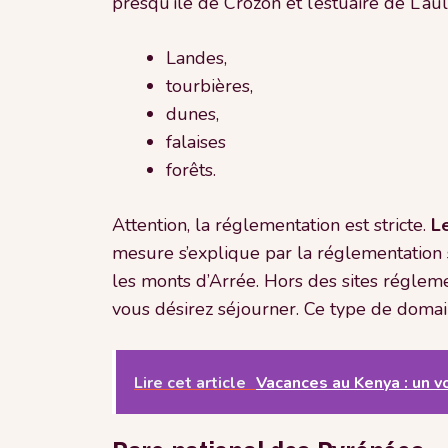
presqu’île de Crozon et l’estuaire de L’aul
Landes,
tourbières,
dunes,
falaises
forêts.
Attention, la réglementation est stricte.
L
mesure s’explique par la réglementation su
les monts d’Arrée. Hors des sites réglemen
vous désirez séjourner. Ce type de domain
Lire cet article
Vacances au Kenya : un v