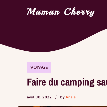
Aller
Maman Cherry
au
contenu
VOYAGE
Faire du camping s
avril 30, 2022
/
by
Anais