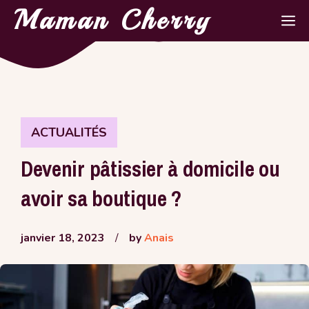
Aller
Maman Cherry
M
au
contenu
ACTUALITÉS
Devenir pâtissier à domicile ou
avoir sa boutique ?
janvier 18, 2023
/
by
Anais