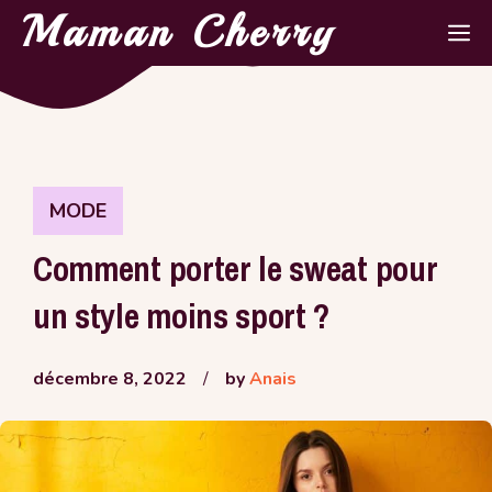
Aller
Maman Cherry
M
au
contenu
MODE
Comment porter le sweat pour
un style moins sport ?
décembre 8, 2022
/
by
Anais