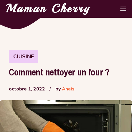
Aller
Maman Cherry
M
au
contenu
CUISINE
Comment nettoyer un four ?
octobre 1, 2022
/
by
Anais