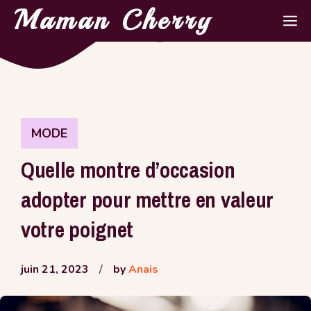
Aller
Maman Cherry
M
au
contenu
MODE
Quelle montre d’occasion
adopter pour mettre en valeur
votre poignet
juin 21, 2023
/
by
Anais