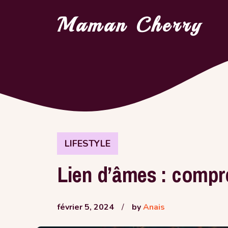
Aller
Maman Cherry
au
contenu
LIFESTYLE
Lien d’âmes : compr
février 5, 2024
/
by
Anais