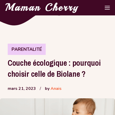
Aller
Maman Cherry
M
au
contenu
PARENTALITÉ
Couche écologique : pourquoi
choisir celle de Biolane ?
mars 21, 2023
/
by
Anais