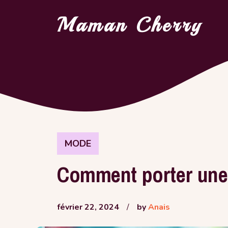
Aller
Maman Cherry
au
contenu
MODE
Comment porter une 
février 22, 2024
/
by
Anais